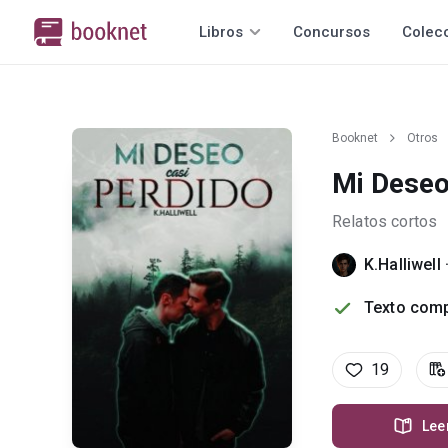
Libros
Concursos
Colec
Booknet
Otros
Mi Deseo
Relatos cortos
K.Halliwell
Texto comp
19
Lee