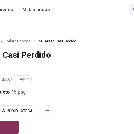
ciones
Mi biblioteca
Relatos cortos
Mi Deseo Casi Perdido
 Casi Perdido
·
autor
Seguir
leto
15 pág.
A la biblioteca
r