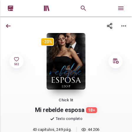


-20%
502
Chick lit
Mi rebelde esposa
18+
Texto completo
43 capítulos, 249 pág.
44 206