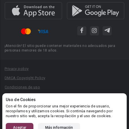
¡Atención! El sitio puede contener materiales no adecuados para
personas menores de 18 años.
Privacy policy
DMCA Copyright Policy
Condiciones de uso
Acuerdo de Privacidad
Uso de Cookies
Reglas para la publicación de libros
Con el fin de proporcionar una mejor experiencia de usuario,
recopilamos y utilizamos cookies. Si continúa navegando por
Área RR.PP.: pr@booknet.com
nuestro sitio web, acepta la recopilación y el uso de cookies.
Aceptar
Más información
© 2026 Booknet. Todos los derechos reservados.