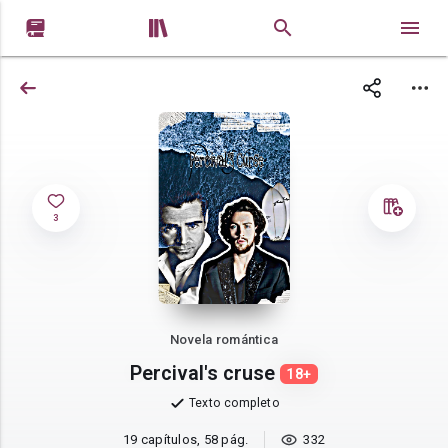


3
Novela romántica
Percival's cruse
18+
Texto completo
19 capítulos, 58 pág.
332