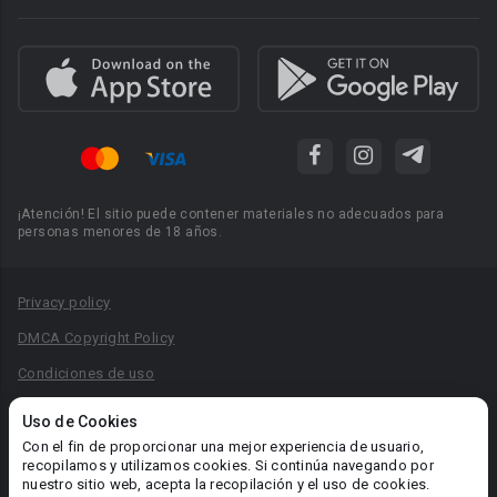
¡Atención! El sitio puede contener materiales no adecuados para
personas menores de 18 años.
Privacy policy
DMCA Copyright Policy
Condiciones de uso
Acuerdo de Privacidad
Uso de Cookies
Reglas para la publicación de libros
Con el fin de proporcionar una mejor experiencia de usuario,
recopilamos y utilizamos cookies. Si continúa navegando por
Área RR.PP.: pr@booknet.com
nuestro sitio web, acepta la recopilación y el uso de cookies.