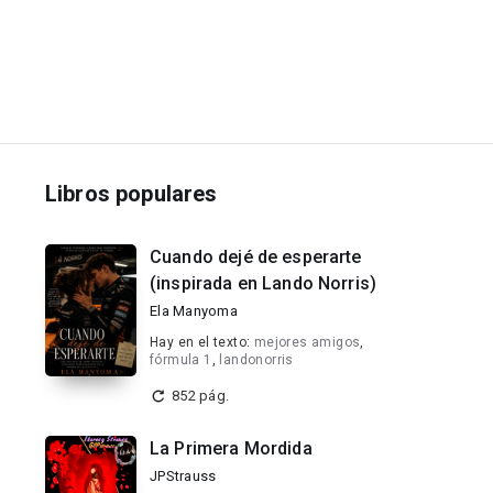
Libros populares
Cuando dejé de esperarte
(inspirada en Lando Norris)
Ela Manyoma
Hay en el texto:
mejores amigos
,
fórmula 1
,
landonorris
852 pág.
La Primera Mordida
JPStrauss