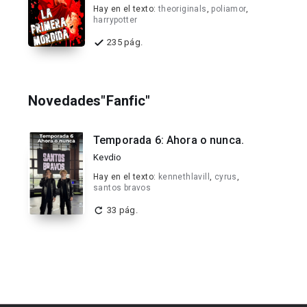
Hay en el texto:
theoriginals
,
poliamor
,
harrypotter
235 pág.
Novedades"Fanfic"
Temporada 6: Ahora o nunca.
Kevdio
Hay en el texto:
kennethlavill
,
cyrus
,
santos bravos
33 pág.