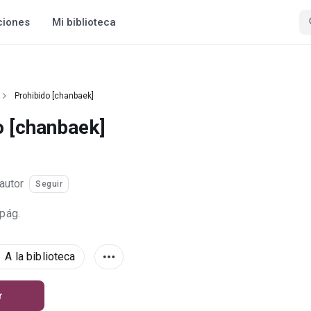
ciones
Mi biblioteca
Prohibido [chanbaek]
o [chanbaek]
autor
Seguir
 pág.
A la biblioteca
r