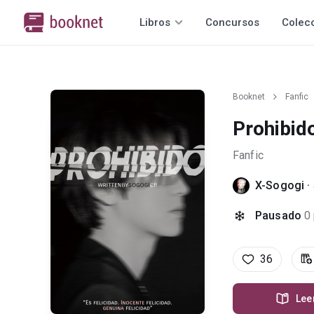
Libros
Concursos
Colec
Booknet
Fanfic
Prohibid
Fanfic
X-Sogogi
·
Pausado
0
36
Lee