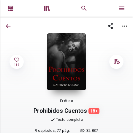


189
Erótica
Prohibidos Cuentos
18+
Texto completo
9 capítulos, 77 pág.
32 837