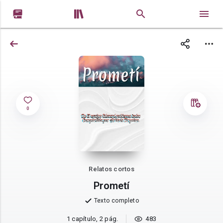


0
Relatos cortos
Prometí
Texto completo
1 capítulo, 2 pág.
483