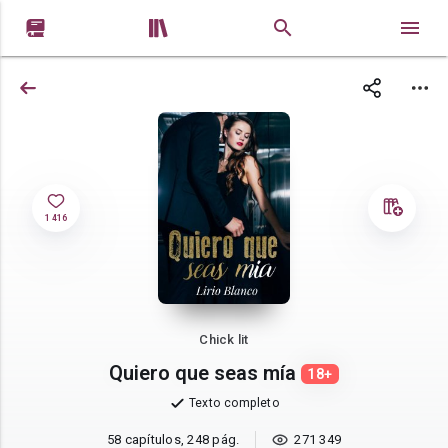


1 416
Chick lit
Quiero que seas mía
18+
Texto completo
58 capítulos, 248 pág.
271 349