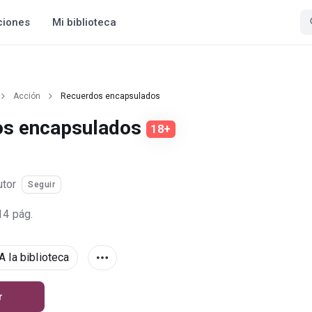
ciones
Mi biblioteca
Acción
Recuerdos encapsulados
os encapsulados
18+
utor
Seguir
14 pág.
A la biblioteca
r