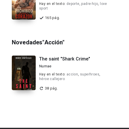
Hay en el texto:
deporte
,
padre-hijo
,
love
sport
165 pág.
Novedades"Acción"
The saint "Shark Crime"
Numae
Hay en el texto:
accion
,
superhroes
,
héroe callejero
38 pág.