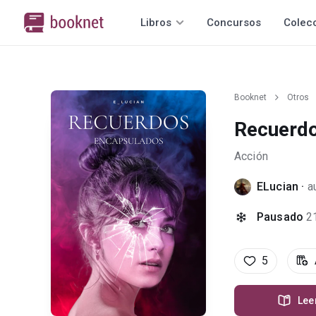
Libros
Concursos
Colec
Booknet
Otros
Recuerd
Acción
ELucian
·
a
Pausado
2
5
Lee