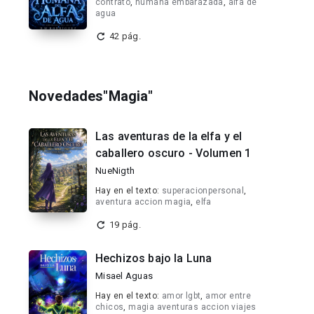
contrato
,
humana embarazada
,
alfa de
agua
42 pág.
Novedades"Magia"
Las aventuras de la elfa y el
caballero oscuro - Volumen 1
NueNigth
Hay en el texto:
superacionpersonal
,
aventura accion magia
,
elfa
19 pág.
Hechizos bajo la Luna
Misael Aguas
Hay en el texto:
amor lgbt
,
amor entre
chicos
,
magia aventuras accion viajes