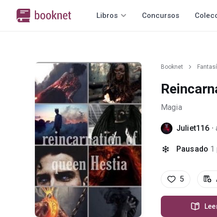
Libros
Concursos
Colec
Booknet
Fantas
Reincarn
Magia
Juliet116
·
Pausado
1
5
Lee