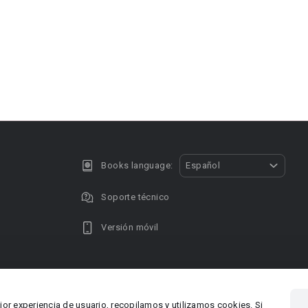
Books language:
Español
Soporte técnico
Versión móvil
Privacy policy
DMCA Copyright
jor experiencia de usuario, recopilamos y utilizamos cookies. Si