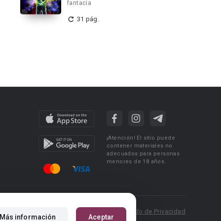
fantacia
31 pág.
¡Atención! El sitio puede
contener materiales no
adecuados para personas
menores de 18 años.
 Policy
Condiciones de uso
Acuerdo de Privacidad
Más información
Aceptar