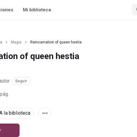
ciones
Mi biblioteca
ía
Magia
Reincarnation of queen hestia
ation of queen hestia
autor
Seguir
 pág.
A la biblioteca
r