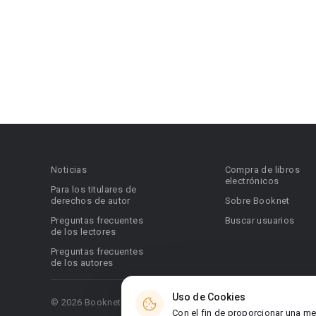
Noticias
Compra de libros
electrónicos
Para los titulares de
derechos de autor
Sobre Booknet
Preguntas frecuentes
Buscar usuarios
de los lectores
Preguntas frecuentes
de los autores
Uso de Cookies
© 2026 Booknet. Todos los derechos reservados.
Con el fin de proporcionar una me