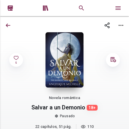


5
Novela romántica
Salvar a un Demonio
18+
Pausado
22 capítulos, 51 pág.
110