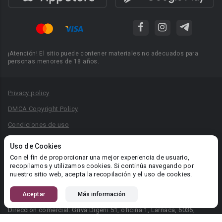
¡Atención! El sitio puede contener materiales no adecuados para
personas menores de 18 años.
Privacy policy
DMCA Copyright Policy
Condiciones de uso
Acuerdo de Privacidad
Uso de Cookies
Reglas para la publicación de libros
Con el fin de proporcionar una mejor experiencia de usuario,
recopilamos y utilizamos cookies. Si continúa navegando por
Área RR.PP.: pr@booknet.com
nuestro sitio web, acepta la recopilación y el uso de cookies.
Aceptar
Más información
© 2026 Booknet. Todos los derechos reservados.
Dirección comercial: Griva Digeni 51, oficina 1, Larnaca, 6036,
Chipre