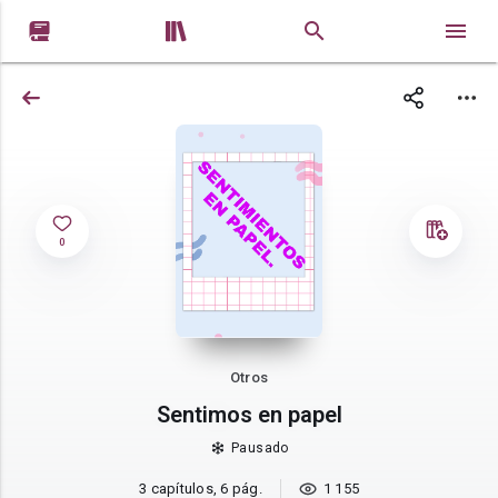


0
Otros
Sentimos en papel
Pausado
3 capítulos, 6 pág.
1 155