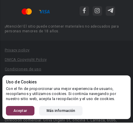
¡Atención! El sitio puede contener materiales no adecuados para
personas menores de 18 años.
Privacy policy
DMCA Copyright Policy
Condiciones de uso
Acuerdo de Privacidad
Uso de Cookies
Reglas para la publicación de libros
Con el fin de proporcionar una mejor experiencia de usuario,
recopilamos y utilizamos cookies. Si continúa navegando por
Área RR.PP.: pr@booknet.com
nuestro sitio web, acepta la recopilación y el uso de cookies.
Aceptar
Más información
© 2026 Booknet. Todos los derechos reservados.
Dirección comercial: Griva Digeni 51, oficina 1, Larnaca, 6036,
Chipre