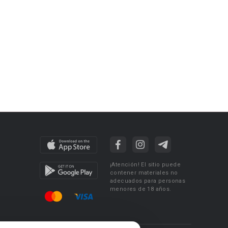
¡Atención! El sitio puede
contener materiales no
adecuados para personas
menores de 18 años.