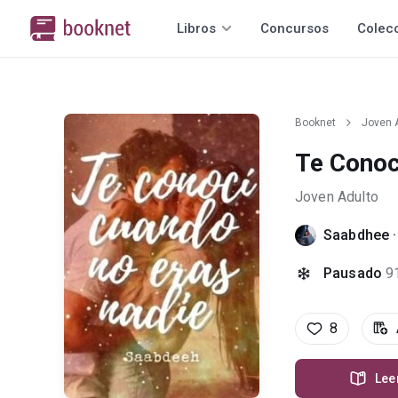
Libros
Concursos
Colec
Booknet
Joven 
Te Conoc
Joven Adulto
Saabdhee
Pausado
9
8
Lee