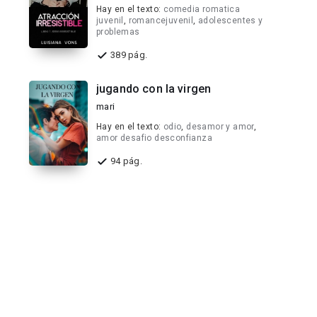
Hay en el texto:
comedia romatica
juvenil
,
romancejuvenil
,
adolescentes y
problemas
389 pág.
jugando con la virgen
mari
Hay en el texto:
odio
,
desamor y amor
,
amor desafio desconfianza
94 pág.