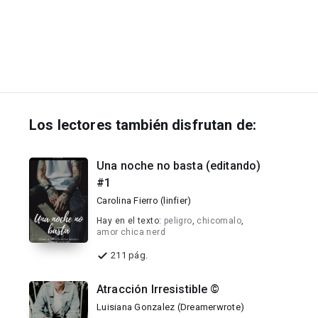
Los lectores también disfrutan de:
Una noche no basta (editando)
#1
Carolina Fierro (linfier)
Hay en el texto:
peligro
,
chicomalo
,
amor chica nerd
211 pág.
Atracción Irresistible ©
Luisiana Gonzalez (Dreamerwrote)