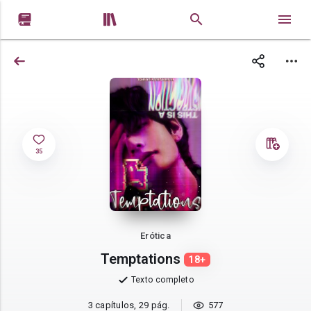


35
Erótica
Temptations
18+
Texto completo
3 capítulos, 29 pág.
577