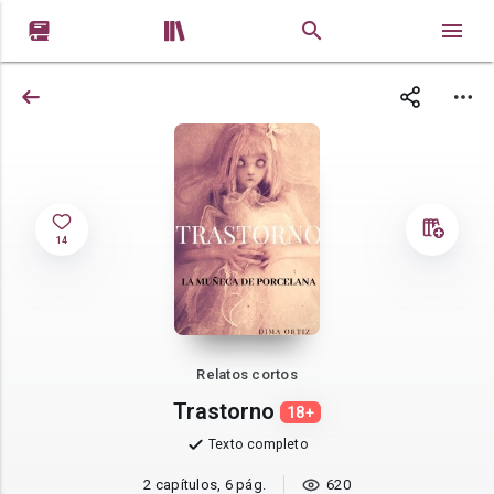


14
Relatos cortos
Trastorno
18+
Texto completo
2 capítulos, 6 pág.
620