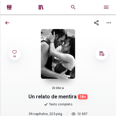


56
Erótica
Un relato de mentira
18+
Texto completo
39 capítulos, 225 pág.
12 657