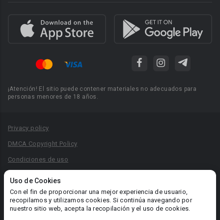
¡Atención! El sitio puede contener materiales no adecuados para
personas menores de 18 años.
Privacy policy
DMCA Copyright Policy
Condiciones de uso
Acuerdo de Privacidad
Uso de Cookies
Reglas para la publicación de libros
Con el fin de proporcionar una mejor experiencia de usuario,
recopilamos y utilizamos cookies. Si continúa navegando por
Área RR.PP.: pr@booknet.com
nuestro sitio web, acepta la recopilación y el uso de cookies.