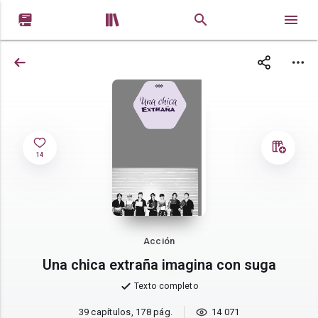


14
Acción
Una chica extraña imagina con suga
Texto completo
39 capítulos, 178 pág.
14 071