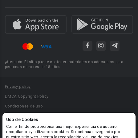
¡Atención! El sitio puede contener materiales no adecuados para
personas menores de 18 años.
Privacy policy
DMCA Copyright Policy
Condiciones de uso
Acuerdo de Privacidad
Uso de Cookies
Reglas para la publicación de libros
Con el fin de proporcionar una mejor experiencia de usuario,
recopilamos y utilizamos cookies. Si continúa navegando por
Área RR.PP.: pr@booknet.com
nuestro sitio web, acepta la recopilación y el uso de cookies.