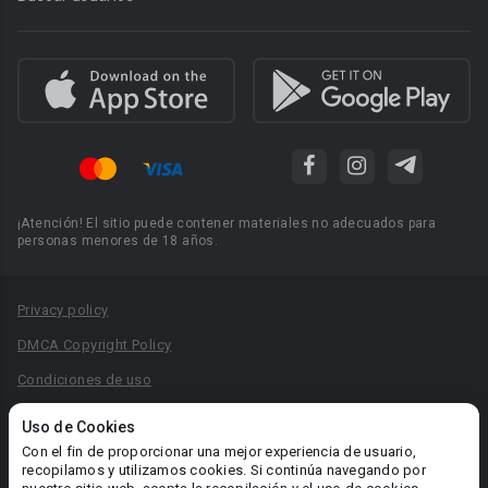
¡Atención! El sitio puede contener materiales no adecuados para
personas menores de 18 años.
Privacy policy
DMCA Copyright Policy
Condiciones de uso
Acuerdo de Privacidad
Uso de Cookies
Reglas para la publicación de libros
Con el fin de proporcionar una mejor experiencia de usuario,
recopilamos y utilizamos cookies. Si continúa navegando por
Área RR.PP.: pr@booknet.com