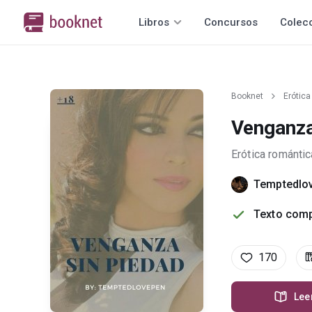
Libros
Concursos
Colec
Booknet
Erótica
Venganza
Erótica romántic
Temptedlo
Texto comp
170
Lee