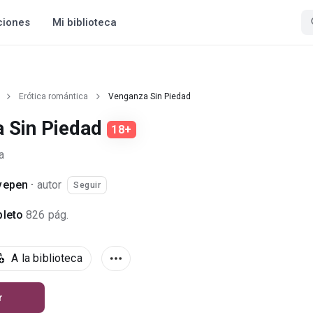
ciones
Mi biblioteca
Erótica romántica
Venganza Sin Piedad
 Sin Piedad
18+
a
vepen
·
autor
Seguir
leto
826 pág.
A la biblioteca
r