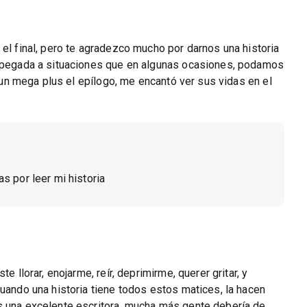
 el final, pero te agradezco mucho por darnos una historia
o apegada a situaciones que en algunas ocasiones, podamos
e un mega plus el epílogo, me encantó ver sus vidas en el
as por leer mi historia
e llorar, enojarme, reír, deprimirme, querer gritar, y
cuando una historia tiene todos estos matices, la hacen
s una excelente escritora, mucha más gente debería de