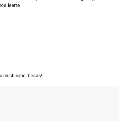
os leerte
nto muchisimo, besos!