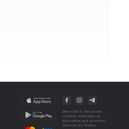
¡Atención! El sitio puede
contener materiales no
adecuados para personas
menores de 18 años.