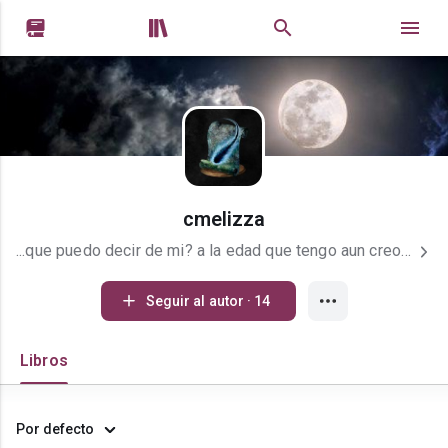


cmelizza
...que puedo decir de mi? a la edad que tengo aun creo en los cuentos de hadas, aunque ya no con finales felices, la vida te enseña que nada es facil, cada una puede crear su cuento ideal de acuerdo a las necesidas de una, soy de las que lloran por todo y nada a la vez, soñadora hasta los fuesos, tengo mucha imaginacion que hay momentos que no se como plasmarlo en una hoja de papel, demasida diria yo, confio a veces muy rapido en alguien, segun lo que me muestre, la verdad como dice mi madre querida, fui criada sin malicia, resentida si, pero se me pasa rapido, detesto estar enojada con alguien y mas si ese alguien es especial para mi corazon, renegona tambien y mucho, que si la mirada matara ya muchos estuvieran muertos jajaja...vivo enamorada de las letras, la poesia, las historias, soy muy buena escuchando, cada persona es un mundo una historia diferente, tambien de la musica me encantan los caporales, los vallenatos, las bachatas, las baladas... toda musica que hable de amor...si soy muy cursi...
Seguir al autor · 14
Libros
Por defecto