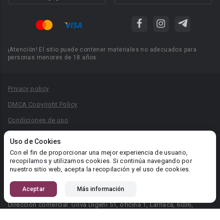
¡Atención! El sitio puede contener materiales no adecuados para
personas menores de 18 años.
Privacy policy
DMCA Copyright Policy
Condiciones de uso
Acuerdo de Privacidad
Uso de Cookies
Reglas para la publicación de libros
Con el fin de proporcionar una mejor experiencia de usuario,
recopilamos y utilizamos cookies. Si continúa navegando por
Área RR.PP.: pr@booknet.com
nuestro sitio web, acepta la recopilación y el uso de cookies.
Aceptar
Más información
© 2026 Booknet. Todos los derechos reservados.
Dirección comercial: Griva Digeni 51, oficina 1, Larnaca, 6036,
Chipre