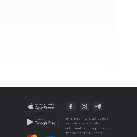
¡Atención! El sitio puede
contener materiales no
adecuados para personas
menores de 18 años.