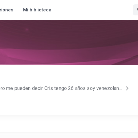
ciones
Mi biblioteca
Hola me llamo crismary pero me pueden decir Cris tengo 26 años soy venezolana Me gusta leer, escribir y ver películas menos las de terror.