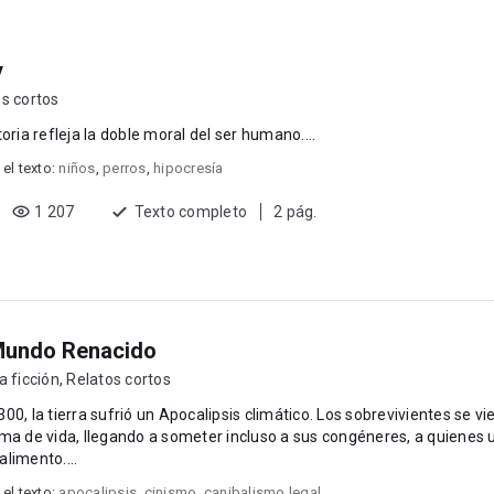
y
s cortos
toria refleja la doble moral del ser humano....
 el texto:
niños
,
perros
,
hipocresía
1 207
Texto completo
2 pág.
Mundo Renacido
a ficción
,
Relatos cortos
, la tierra sufrió un Apocalipsis climático. Los sobrevivientes se vieron obligados a c
ma de vida, llegando a someter incluso a sus congéneres, a quienes 
limento....
 el texto:
apocalipsis
,
cinismo
,
canibalismo legal