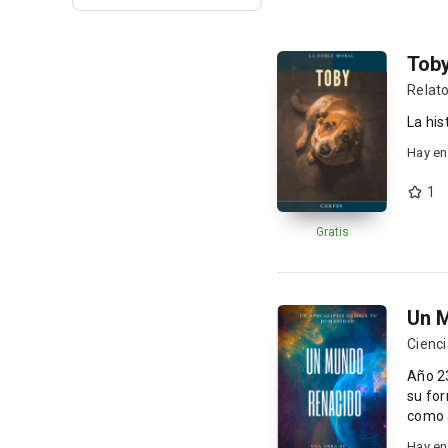
Tob
Relato
La his
Hay en
1
Gratis
Un 
Cienci
Año 2300
su for
como a
Hay en