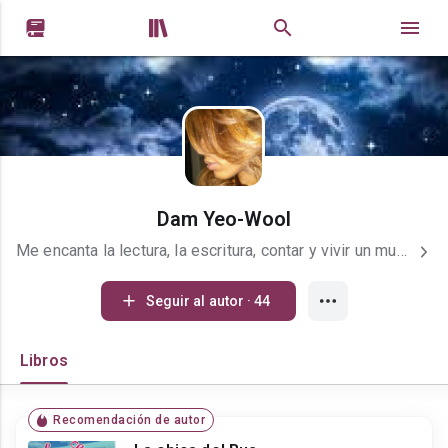


Dam Yeo-Wool
Me encanta la lectura, la escritura, contar y vivir un mundo lleno de alegria. Soy una persona que se adecua a las situaciones, pero que a veces no la sabe soportar como cualquier ser humano... Soy Dinamica. Extrovertida; muchas veces introvertida. Apasionada... Intuitiva... Escritora Principiante... Amante a los libros de Historia, Romance, Novelas Juveniles, Fantasias. Lectora Prezco. Amante de los Doramas y de los Kpop... La razón de vivir es vivir sin dañar sirviendo a otros. Amar y no ser correspondido me ha enseñado que los sentimientos no son obligatorios aceptarlos o corresponderlos; pero que si dejamos salirlos podemos cambiar las cosas, a lo mejor el confesarlo te ayude a ser correspondida o a abrir mas los ojos.
Seguir al autor · 44
Libros
Recomendación de autor