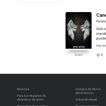
Cane
Relato
Sólo l
macabras 
Hay en
0
Gratis
Noticias
Compra de libros
electrónicos
Para los titulares de
derechos de autor
Sobre Booknet