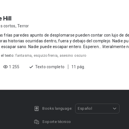
 Hill
s cortos
,
Terror
as frías paredes apunto de desplomarse pueden contar con lujo de det
historias ocurridas dentro, fuera y debajo del complejo. Nadie puede escapar vivo. Nadie
puede escapar sano. Nadie puede escapar entero. Es
 el texto:
fantasma
,
esquizofrenia
,
asesino oscuro
1 255
Texto completo
11 pág.
Books language:
Español
Soporte técnico