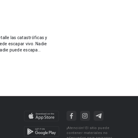
alle las catastróficas y
peren... literalmente nadie puede escapa...
¡Atención! El sitio puede
contener materiales no
adecuados para personas