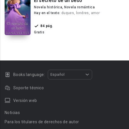
El secreto de un beso
Novela histórica, Novela romántica
Hay en el texto:
duques, londres, amor
84 pág.
Gratis
Books language:
Español
Soporte técnico
Versión web
Noticias
Para los titulares de derechos de autor