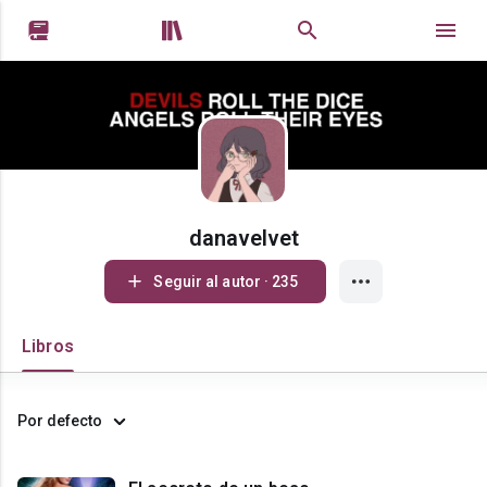


danavelvet
Seguir al autor · 235
Libros
Por defecto