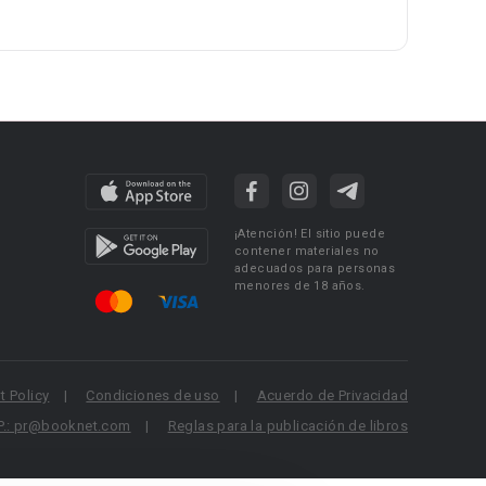
¡Atención! El sitio puede
contener materiales no
adecuados para personas
menores de 18 años.
 Policy
Condiciones de uso
Acuerdo de Privacidad
P.: pr@booknet.com
Reglas para la publicación de libros