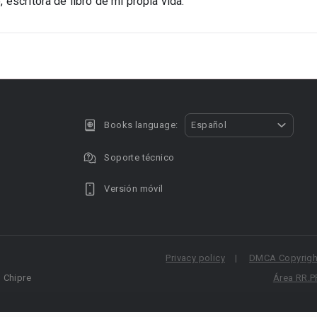
, escritora de libro de mi propia vida.
Books language:
Español
Soporte técnico
Versión móvil
Privacy policy
DMCA Copyright
, Chipre
Área RR.P