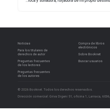
...loca y soñadora, forjadora de mi propio destino
Noticias
Compra de libros
electrónicos
Para los titulares de
derechos de autor
Sobre Booknet
Preguntas frecuentes
Buscar usuarios
de los lectores
Preguntas frecuentes
de los autores
© 2026 Booknet. Todos los derechos reservados.
Dirección comercial: Griva Digeni 51, oficina 1, Larnaca, 6036