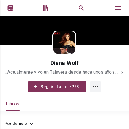


Diana Wolf
...Actualmente vivo en Talavera desde hace unos años, siempre me ha gustado mucho la lectura he leído toda clase de generos, pero desde que salió a la luz cincuenta sombras de grey me encanto la literatura erótico romántica y a partir de ese momento pues he ido escribiendo, soy un poco novata pero todo lo hago desde el corazón. Soy alocada, seria, suelo tener cambios de humor repentinos, si estoy muy loquita, pero todo lo hago con mucho amor, vivo con mi pareja, mi perro y mi pájaro, adoro a los animales y soy vegetariana, la vida, me encanta disfrutarla día a día.......
Seguir al autor · 223
Libros
Por defecto