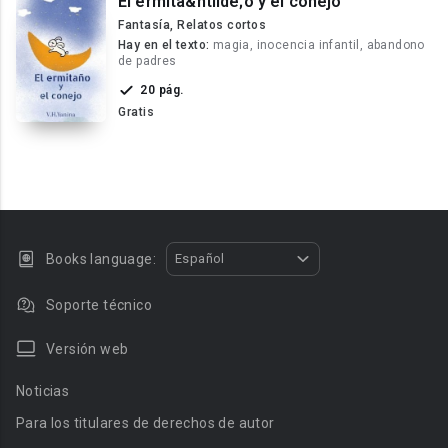
El ermita&ntilde;o y el conejo
Fantasía, Relatos cortos
Hay en el texto:
magia, inocencia infantil, abandono
de padres
20 pág.
Gratis
Books language:
Español
Soporte técnico
Versión web
Noticias
Para los titulares de derechos de autor