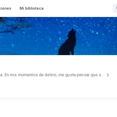
ciones
Mi biblioteca
Eliz Alkan. Veterana lectora. En mis momentos de delirio, me gusta pensar que soy una maravillosa escritora.