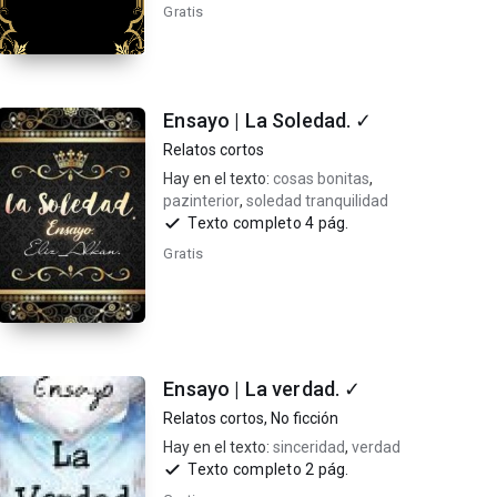
Gratis
Ensayo | La Soledad. ✓
Relatos cortos
Hay en el texto:
cosas bonitas
,
pazinterior
,
soledad tranquilidad
Texto completo 4 pág.
Gratis
Ensayo | La verdad. ✓
Relatos cortos
,
No ficción
Hay en el texto:
sinceridad
,
verdad
Texto completo 2 pág.