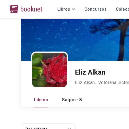
Libros
Concursos
Colec
Eliz Alkan
Libros
Sagas · 8