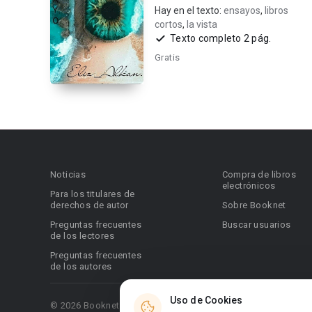
Hay en el texto:
ensayos
,
libros
cortos
,
la vista
Texto completo 2 pág.
Gratis
Noticias
Compra de libros
electrónicos
Para los titulares de
derechos de autor
Sobre Booknet
Preguntas frecuentes
Buscar usuarios
de los lectores
Preguntas frecuentes
de los autores
Uso de Cookies
© 2026 Booknet. Todos los derechos reservados.