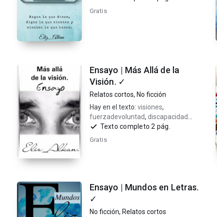
Gratis
Ensayo | Más Allá de la
Visión. ✓
Relatos cortos
,
No ficción
Hay en el texto:
visiones
,
fuerzadevoluntad
,
discapacidad
visual
Texto completo 2 pág.
Gratis
Ensayo | Mundos en Letras.
✓
No ficción
,
Relatos cortos