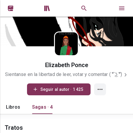


Elizabeth Ponce
Sientanse en la libertad de leer, votar y comentar ( ͡° ͜ʖ ͡°)
Seguir al autor · 1 425
Libros
Sagas · 4
Tratos