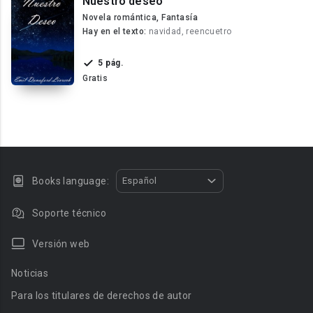
Nuestro deseo
Novela romántica, Fantasía
Hay en el texto:
navidad, reencuetro
5 pág.
Gratis
Books language:
Español
Soporte técnico
Versión web
Noticias
Para los titulares de derechos de autor