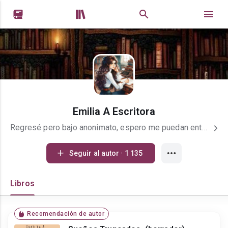


Emilia A Escritora
Regresé pero bajo anonimato, espero me puedan entender. Me encanta leer y escribir. Espero disfrutes tu lectura con mis escritos. (⁠｡⁠ŏ⁠﹏⁠ŏ⁠)
Seguir al autor · 1 135
Libros
Recomendación de autor