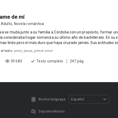
vame de mí
 Adulto
,
Novela romántica
a se muda junto a su familia a Córdoba con un propósito, formar una 
la consideraba hogar comienza su último año de bachillerato. En su sa
mas lindo pero el más duro que haya cruzado jamás. Sus actitudes e
 el texto:
amor
,
jesus
,
primer amor
39 683
Texto completo
247 pág.
Books language:
Español
Soporte técnico