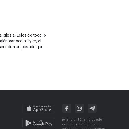
iglesia. Lejos de todo lo
lón conoce a Tyler, el
sconden un pasado que ...
¡Atención! El sitio puede
contener materiales no
adecuados para personas