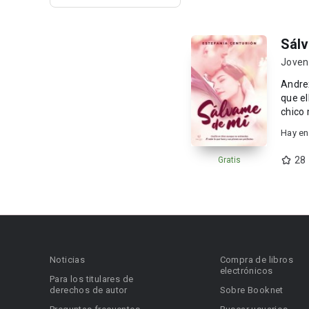
Sál
Joven
Andrex
que el
chico 
Hay en
28
Gratis
Noticias
Compra de libros
electrónicos
Para los titulares de
derechos de autor
Sobre Booknet