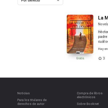
Por defecto
La M
Novel
Héctor
padre 
Hay en
3
Gratis
Noticias
Compra de libros
electrónicos
Para los titulares de
derechos de autor
Sobre Booknet