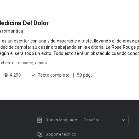
edicina Del Dolor
a romántica
 es un escritor con una vida miserable y triste, llevando el doloroso
decide cambiar su destino trabajando en la editorial Le Rose Rouge p
cuál según él será todo un éxito. Todo esto será un obstáculo cuan
 el texto:
romance
,
drama
4 299
Texto completo
59 pág.
Books language:
Español
Soporte técnico