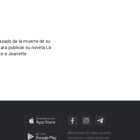
 pasado de la muerte de su
ara publicar su novela La
do conoce a Jeanette ...
¡Atención! El sitio puede
contener materiales no