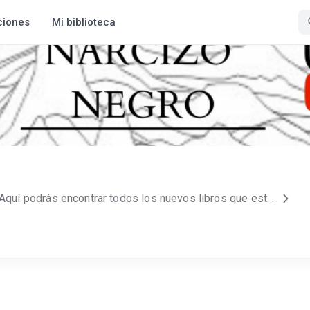
ciones
Mi biblioteca
¡Bienvenido a mi página! Aquí podrás encontrar todos los nuevos libros que estaré publicando. Ponte cómodo y disfruta de las odiseas de cada uno de mis libros donde tal vez te haré reír o llorar, el fin aquí es entretenerte y que lo pases bien. Soy Fabrizio Venturo y esto es Narcizo Negro.