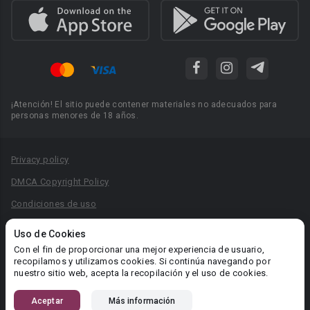
¡Atención! El sitio puede contener materiales no adecuados para
personas menores de 18 años.
Privacy policy
DMCA Copyright Policy
Condiciones de uso
Acuerdo de Privacidad
Uso de Cookies
Reglas para la publicación de libros
Con el fin de proporcionar una mejor experiencia de usuario,
recopilamos y utilizamos cookies. Si continúa navegando por
Área RR.PP.: pr@booknet.com
nuestro sitio web, acepta la recopilación y el uso de cookies.
Aceptar
Más información
© 2026 Booknet. Todos los derechos reservados.