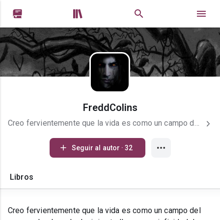


FreddColins
Creo fervientemente que la vida es como un campo del azar en donde cada decision te lleva a una infinidad de posibilidades...by Fredd Colins Deseo poder disfrutar de la lectura de los excelentes relatos que aqui hay y compartir con ustedes tambien alguna de mis historias. Espero que podamos compartir muy buenas tertulias que nos ayuden mutuamente y compartir mediante la escritura lo que mi mente bullisiosa tiene para ustedes.. Amo una buena lectura por la tarde más que ver televisión, se que la mejor forma de conocer a las personas es mediante conocer su mente y eso se logra al ver lo que escriben, cómo lo escriben y el por qué lo escriben, eso nutre mi mente y cultiva mi conocimiento de la compleja mente humana.
Seguir al autor · 32
Libros
Creo fervientemente que la vida es como un campo del