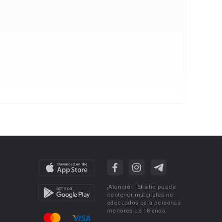
¡Atención! El sitio puede
contener materiales no
adecuados para personas
menores de 18 años.