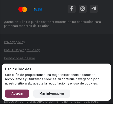
¡Atención! El sitio puede contener materiales no adecuados para
personas menores de 18 años.
Privacy policy
DMCA Copyright Policy
Condiciones de uso
Acuerdo de Privacidad
Uso de Cookies
Reglas para la publicación de libros
Con el fin de proporcionar una mejor experiencia de usuario,
recopilamos y utilizamos cookies. Si continúa navegando por
Área RR.PP.: pr@booknet.com
nuestro sitio web, acepta la recopilación y el uso de cookies.
Aceptar
Más información
© 2026 Booknet. Todos los derechos reservados.
Dirección comercial: Griva Digeni 51, oficina 1, Larnaca, 6036,
Chipre