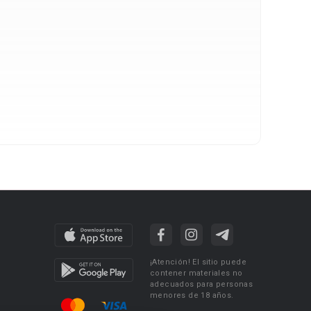
¡Atención! El sitio puede
contener materiales no
adecuados para personas
menores de 18 años.