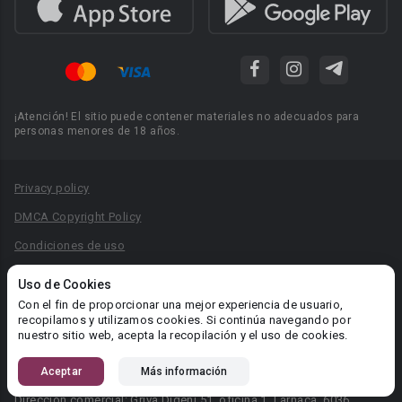
¡Atención! El sitio puede contener materiales no adecuados para
personas menores de 18 años.
Privacy policy
DMCA Copyright Policy
Condiciones de uso
Acuerdo de Privacidad
Uso de Cookies
Reglas para la publicación de libros
Con el fin de proporcionar una mejor experiencia de usuario,
recopilamos y utilizamos cookies. Si continúa navegando por
Área RR.PP.: pr@booknet.com
nuestro sitio web, acepta la recopilación y el uso de cookies.
Aceptar
Más información
© 2026 Booknet. Todos los derechos reservados.
Dirección comercial: Griva Digeni 51, oficina 1, Larnaca, 6036,