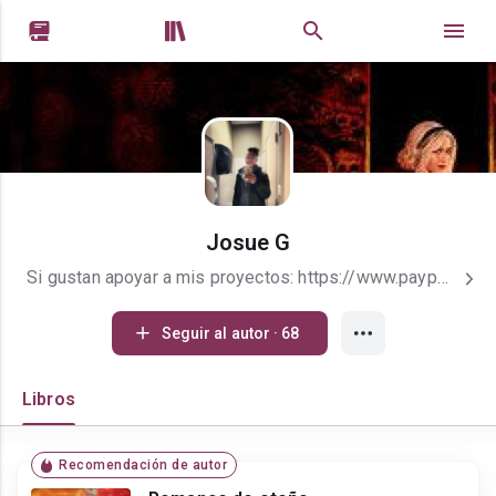


Josue G
Si gustan apoyar a mis proyectos: https://www.paypal.me/JossSpell21 Tengo 20 años, aunque me miro de 18 xd. Soy Revenclaw(por no decirle al sombrero que quería quedar en Gryffindor). Soy fan de Star Wars y Harry Potter. ➖✨ Melanie Martínez. ✨ Riverdale, El mundo oculto de Sabrina, The Mandalorian. Wattpad, WhatsApp, Netflix, Pizza, Tacos, Resse&#39;s, Dairy Queen y Sabrina son mi vida. Si te agrada lo que escribo, te invito a seguirme. ✌️ ¡Muchas gracias por tomarse el tiempo de leer mis historias! ❤️
Seguir al autor · 68
Libros
Recomendación de autor