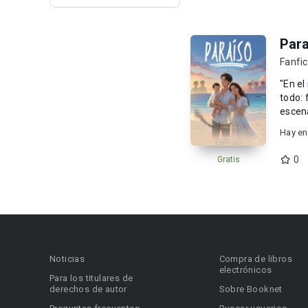
Para
Fanfic
​"En el mu
todo: 
escena
Hay en
0
Gratis
Noticias
Compra de libros
electrónicos
Para los titulares de
derechos de autor
Sobre Booknet