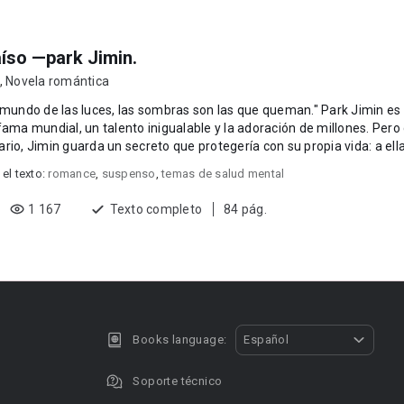
íso —park Jimin.
,
Novela romántica
ndo de las luces, las sombras son las que queman." ​Park Jimin es el hombre que lo tiene
fama mundial, un talento inigualable y la adoración de millones. Pero d
rio, Jimin guarda un secreto que protegería con su propia vida: a ella. 
 el texto:
romance
,
suspenso
,
temas de salud mental
1 167
Texto completo
84 pág.
Books language:
Español
Soporte técnico