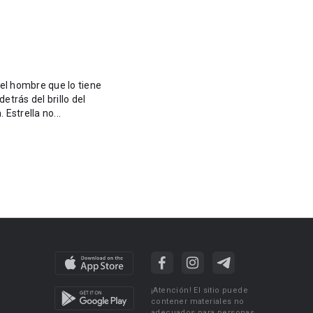
etrás del brillo del
​Estrella no...
¡Atención! El sitio puede
contener materiales no
adecuados para personas