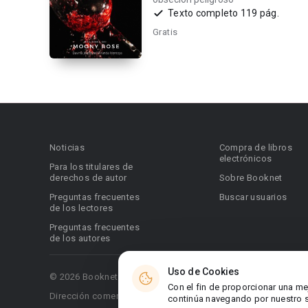
Texto completo 119 pág.
Gratis
Noticias
Compra de libros
electrónicos
Para los titulares de
derechos de autor
Sobre Booknet
Preguntas frecuentes
Buscar usuarios
de los lectores
Preguntas frecuentes
de los autores
Uso de Cookies
© 2026 Booknet. Todos los derechos reservados.
Con el fin de proporcionar una me
Dirección comercial: Griva Digeni 51, oficina 1, Larnaca, 6036
continúa navegando por nuestro si