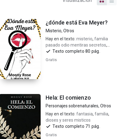
Visualización
¿dónde está Eva Meyer?
Misterio
,
Otros
Hay en el texto:
misterio
,
familia
pasado odio mentiras secretos
,
misterio familiar
Texto completo 80 pág.
Gratis
Hela: El comienzo
Personajes sobrenaturales
,
Otros
Hay en el texto:
fantasia
,
familia
,
dioses y seres misticos
Texto completo 71 pág.
Gratis