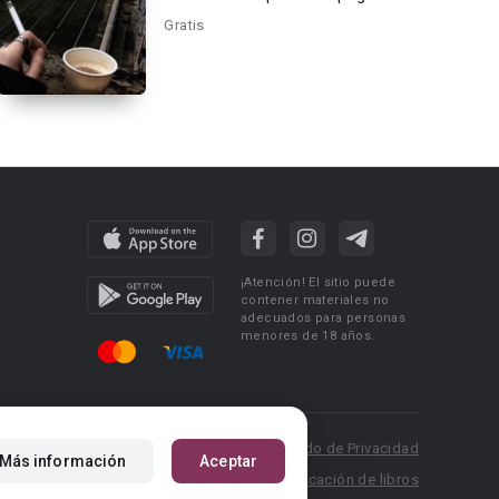
Gratis
¡Atención! El sitio puede
contener materiales no
adecuados para personas
menores de 18 años.
 Policy
Condiciones de uso
Acuerdo de Privacidad
Más información
Aceptar
P.: pr@booknet.com
Reglas para la publicación de libros