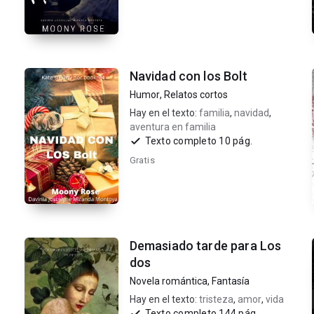
Navidad con los Bolt
Humor
,
Relatos cortos
Hay en el texto:
familia
,
navidad
,
aventura en familia
Texto completo 10 pág.
Gratis
Demasiado tarde para Los
dos
Novela romántica
,
Fantasía
Hay en el texto:
tristeza
,
amor
,
vida
Texto completo 144 pág.