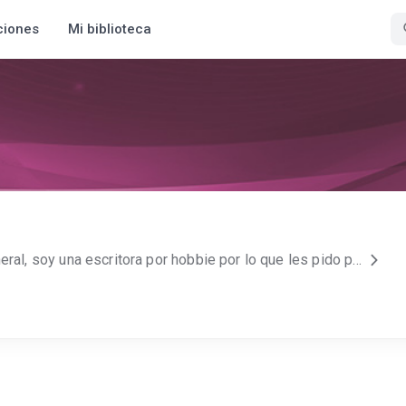
ciones
Mi biblioteca
Hola gente, publico en general, soy una escritora por hobbie por lo que les pido perdon si no actualizo lo suficiente, les diria suscribanse para saber cuando subo nueva historia pero suena demasiado basico, por lo que no lo dire pero haganlo gracias, tambien tengo una cuenta en instagram para promocionar los libros, por lo que les pediria que me siguieran d.moonyrose._.1 y si me siguen en mi cuenta personal se los agradeceria d.moon._.17, me pueden hablar y preguntar sobre dudas que tengan de libros o de cosas en general, solo escribanme ¨vengo de booknet....¨y espero poder contestarles en tiempo ya que casi no estoy activa en redes más que para publicar historias, Por el momento estoy dejando que mis dedos esciban historias, y voy viendo que genero se adapta más a mí, así que por eso van a ver tanta variedad de generos en mis libros, espero y alguno sea de su agrado y se queden para leer más historias escritas por mi, gracias por terminar de leer esto, coman bien, tomen aguita y sean felices .