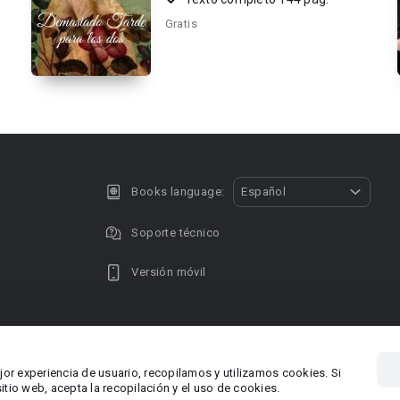
Gratis
Books language:
Español
Soporte técnico
Versión móvil
Privacy policy
DMCA Copyright
jor experiencia de usuario, recopilamos y utilizamos cookies. Si
, Chipre
Área RR.P
tio web, acepta la recopilación y el uso de cookies.