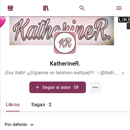


KatherineR.
¡Soy Kath! ¡¡¡Siganme en tambien wattpad!!!: ✨@Kath_Becks
Seguir al autor · 59
Libros
Sagas · 2
Por defecto