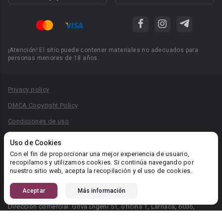
¡Atención! El sitio puede contener materiales no adecuados para
personas menores de 18 años.
Privacy policy
DMCA Copyright Policy
Condiciones de uso
Acuerdo de Privacidad
Uso de Cookies
Reglas para la publicación de libros
Con el fin de proporcionar una mejor experiencia de usuario,
recopilamos y utilizamos cookies. Si continúa navegando por
Área RR.PP.: pr@booknet.com
nuestro sitio web, acepta la recopilación y el uso de cookies.
Aceptar
Más información
© 2026 Booknet. Todos los derechos reservados.
Dirección comercial: Griva Digeni 51, oficina 1, Larnaca, 6036,
Chipre