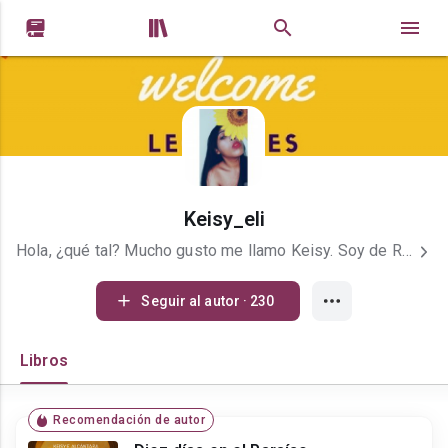


Keisy_eli
Hola, ¿qué tal? Mucho gusto me llamo Keisy. Soy de República Dominicana, y me gusta comer sopa con tenedor pues como todos. Dah! Si llegaste hasta mi perfil no pienso que haya sido por mera coincidencia; yo creo fielmente en el destino, así que sin más debo decirte que, sé que ha sido un año difícil y aunque lo contrario a los hechos vamos estar bien :)). Por cierto, me podrías acompañar a terminar mis novelas.
Seguir al autor · 230
Libros
Recomendación de autor