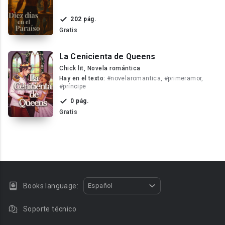
202 pág.
Gratis
La Cenicienta de Queens
Chick lit, Novela romántica
Hay en el texto:
#novelaromantica, #primeramor,
#príncipe
0 pág.
Gratis
Books language:
Español
Soporte técnico