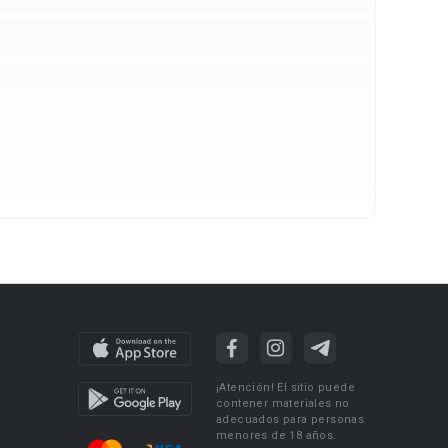
¡Atención! El sitio puede
contener materiales no
adecuados para personas
menores de 18 años.