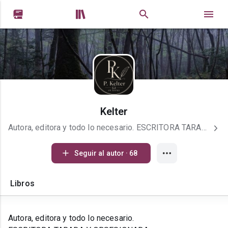


Kelter
Autora, editora y todo lo necesario. ESCRITORA TARADA Y OBSESIONADA. Dark romance, romantasy, ROMCOM y varias cositas mas linktr.ee/kelter1904
Seguir al autor · 68
Libros
Autora, editora y todo lo necesario.