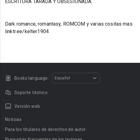
ESCRITORA TARADA Y OBSESIONADA.
Dark romance, romantasy, ROMCOM y varias cositas mas
linktr.ee/kelter1904
Books language:
Español
Soporte técnico
Versión web
Noticias
Para los titulares de derechos de autor
Preguntas frecuentes de los lectores