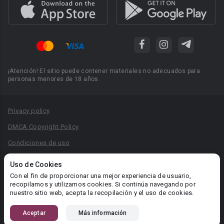
¡Atención! El sitio puede contener materiales no adecuados para
personas menores de 18 años.
Privacy policy
DMCA Copyright Policy
Condiciones de uso
Acuerdo de Privacidad
Uso de Cookies
Reglas para la publicación de libros
Con el fin de proporcionar una mejor experiencia de usuario,
recopilamos y utilizamos cookies. Si continúa navegando por
Área RR.PP.: pr@booknet.com
nuestro sitio web, acepta la recopilación y el uso de cookies.
Aceptar
Más información
© 2026 Booknet. Todos los derechos reservados.