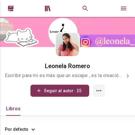


Leonela Romero
Escribir para mi es más que un escape , es la creación de mi propia realidad Ig:@leonela_writer #Soylareinademipropiahistoria
Seguir al autor · 25
Libros
Por defecto