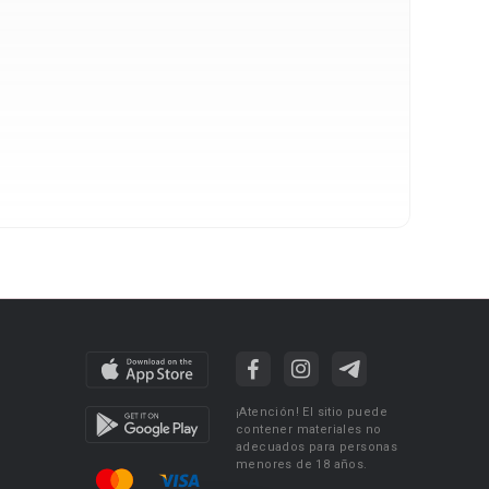
¡Atención! El sitio puede
contener materiales no
adecuados para personas
menores de 18 años.