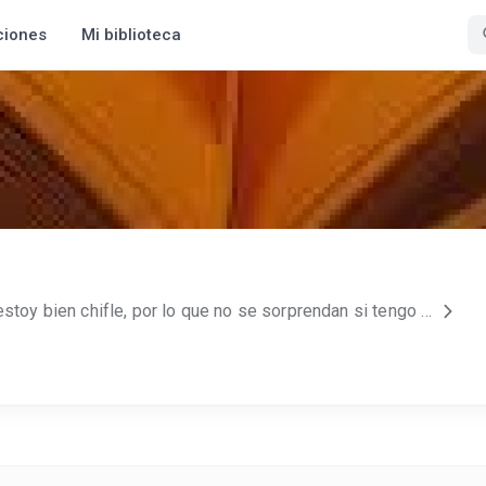
ciones
Mi biblioteca
Antes que nada ¡¡AVISO!! estoy bien chifle, por lo que no se sorprendan si tengo ocurrencias alocadas (todo es bajo su propio riesgo ¿ok?) Una vez dicho esto puedo proceder a contarles sobre mi: 1- Amo el romanticismo, se podría decir que soy una romantica empedernida 2- Amo los twistos (si no saben que son... 1 o no los venden en su país y no saven la gloria que se pierden o 2 son extraterrestres jaja) 3- Adoro escuchar a Ed Sheeran.... es mi musa inspiradora =) 4- Soy como un ratoncito, me atrae todo lo brilloso y colorido (si no me creen... chequen la escritura ) 5- Soy del tipo de persona que siempre es positiva y jamás se la ve descontenta. Podría decir que soy una bomba de ALEGRIA 6- Detesto las mentiras, tanto como detestarian limpiar los regalitos de un perro ( aunque aveces hay que hacerlo por causas fuera de nuestros limites) 7-Odio cuando la gente es vueltera, hasta me odio a mi misma cuando lo soy... =) 8- Soy paciente, excepto cuando voy apresurada y alguien camina lento delante de mi. 9- Jamas me pregunten acerca de manicura para uñas, NO TENGO. No se arriesguen a desilucionarse jaja. 10- Tengo miedo, solamente, a perder a mis seres queridos... lo demás me da igual. 11- Me encantan las peliculas de terror, acción y comedias romanticas. 12- Mi lugar favorito en el mundo es un bosque, y si a eso le añado un picnick y un buen libro.... SOY FELIZ! 13- tuve tres novios y no quiero más 14- Solo soporto las pendejadas de los hombres sexys de los libros, ellos me hacen feliz. En la vida real, una pendejada, amerita una buena patada donde el sol no le da luz. 15- Y por último: Mis sueños de vida eterna son: volver a mi hogar con toda mi familia y ser una buena escritora, algun día. Espero les haya gustado corazones! besos