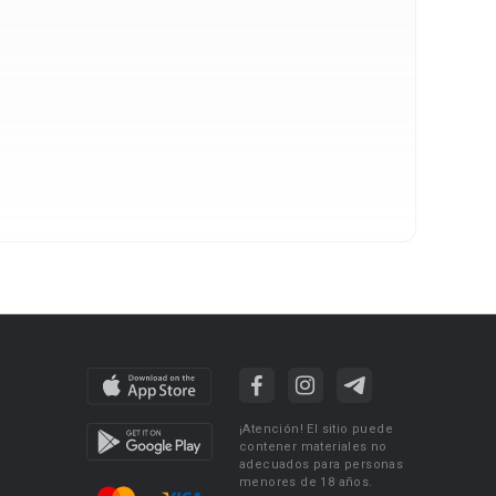
¡Atención! El sitio puede
contener materiales no
adecuados para personas
menores de 18 años.