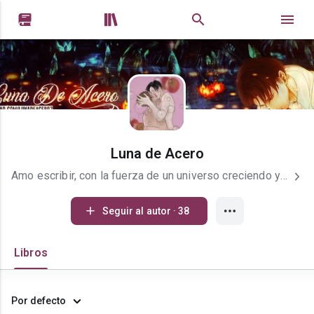


Luna de Acero
Amo escribir, con la fuerza de un universo creciendo y expandiéndose. Los años pasan, uno envejece, los hijos maduran, pero el amor por leer y escribir jamás mengua. Soy una escritora de alma, llevo más de 10 años escribiendo desde as sombras, sueño con que algún día pueda ver publicados mis libros, este sueño unca será abandonado. Me gusta escribir más que nada sobre romance LGTBi+, espero se sientan a gusto conmigo y también tienen la opción para seguir de largo. Verán que por lo general los nombres de los protagonistas son los mismos, eso se debe a que he tomado solo los nombres de dos personajes que amo mucho de la serie Shingeki no Kyojin (Attack on titan), solo los nombres, de todas maneras mis textos están todos registrados bajo los certificados digitales de Safe Creative, con lo cual está prohibida su reproducción total o parcial. Si llegaste a leer hasta aquí, muchas gracias, ahora sí a leer! Apreciaria pudieras dejar un comentario para saber como vamos, críticas constructivas son bien recibidas.
Seguir al autor · 38
Libros
Por defecto